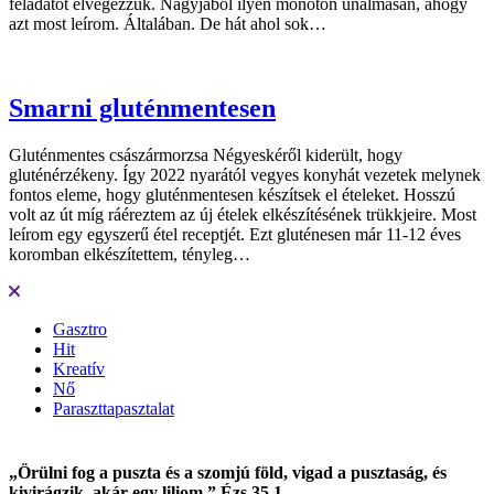
feladatot elvégezzük. Nagyjából ilyen monoton unalmasan, ahogy
azt most leírom. Általában. De hát ahol sok…
Smarni gluténmentesen
Gluténmentes császármorzsa Négyeskéről kiderült, hogy
gluténérzékeny. Így 2022 nyarától vegyes konyhát vezetek melynek
fontos eleme, hogy gluténmentesen készítsek el ételeket. Hosszú
volt az út míg ráéreztem az új ételek elkészítésének trükkjeire. Most
leírom egy egyszerű étel receptjét. Ezt gluténesen már 11-12 éves
koromban elkészítettem, tényleg…
Gasztro
Hit
Kreatív
Nő
Paraszttapasztalat
„Örülni fog a puszta és a szomjú föld, vigad a pusztaság, és
kivirágzik, akár egy liliom.” Ézs 35,1.