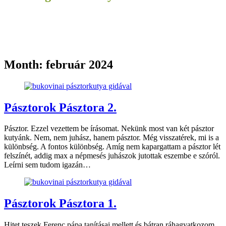
Month:
február 2024
Pásztorok Pásztora 2.
Pásztor. Ezzel vezettem be írásomat. Nekünk most van két pásztor
kutyánk. Nem, nem juhász, hanem pásztor. Még visszatérek, mi is a
különbség. A fontos különbség. Amíg nem kapargattam a pásztor lét
felszínét, addig max a népmesés juhászok jutottak eszembe e szóról.
Leírni sem tudom igazán…
Pásztorok Pásztora 1.
Hitet teszek Ferenc pápa tanításai mellett és bátran ráhagyatkozom,