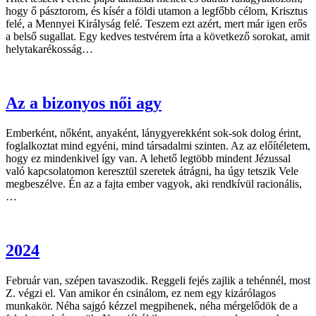
hogy ő pásztorom, és kísér a földi utamon a legfőbb célom, Krisztus
felé, a Mennyei Királyság felé. Teszem ezt azért, mert már igen erős
a belső sugallat. Egy kedves testvérem írta a következő sorokat, amit
helytakarékosság…
Az a bizonyos női agy
Emberként, nőként, anyaként, lánygyerekként sok-sok dolog érint,
foglalkoztat mind egyéni, mind társadalmi szinten. Az az előítéletem,
hogy ez mindenkivel így van. A lehető legtöbb mindent Jézussal
való kapcsolatomon keresztül szeretek átrágni, ha úgy tetszik Vele
megbeszélve. Én az a fajta ember vagyok, aki rendkívül racionális,
…
2024
Február van, szépen tavaszodik. Reggeli fejés zajlik a tehénnél, most
Z. végzi el. Van amikor én csinálom, ez nem egy kizárólagos
munkakör. Néha sajgó kézzel megpihenek, néha mérgelődök de a