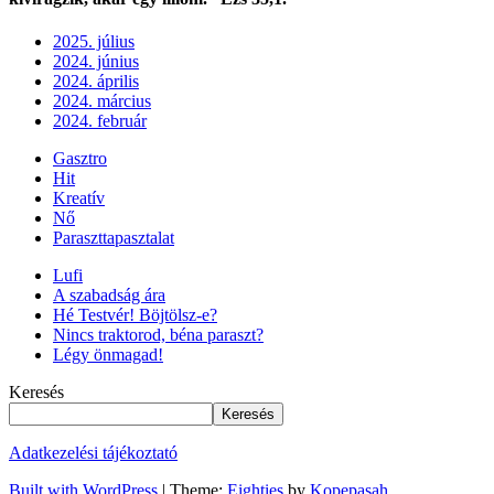
2025. július
2024. június
2024. április
2024. március
2024. február
Gasztro
Hit
Kreatív
Nő
Paraszttapasztalat
Lufi
A szabadság ára
Hé Testvér! Böjtölsz-e?
Nincs traktorod, béna paraszt?
Légy önmagad!
Keresés
Keresés
Adatkezelési tájékoztató
Built with WordPress
|
Theme:
Eighties
by
Kopepasah
.